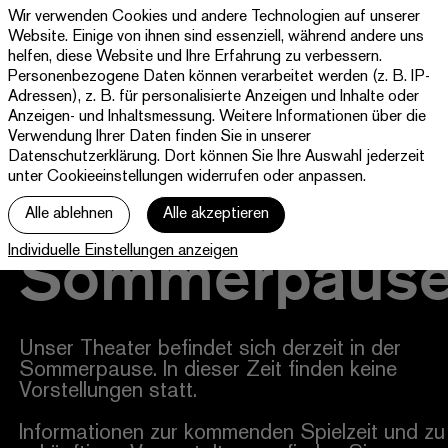
Wir verwenden Cookies und andere Technologien auf unserer
Theater
Website. Einige von ihnen sind essenziell, während andere uns
Paderborn
helfen, diese Website und Ihre Erfahrung zu verbessern.
Westfälische
Personenbezogene Daten können verarbeitet werden (z. B. IP-
Programm & Tickets
Kammerspiele
Adressen), z. B. für personalisierte Anzeigen und Inhalte oder
Anzeigen- und Inhaltsmessung. Weitere Informationen über die
Abos
Verwendung Ihrer Daten finden Sie in unserer
Datenschutzerklärung
. Dort können Sie Ihre Auswahl jederzeit
unter Cookieeinstellungen widerrufen oder anpassen.
jott
Alle ablehnen
Alle akzeptieren
Ihr Besuch
Sommerpaus
Individuelle Einstellungen anzeigen
Haus
Unser Theater befindet sich derzeit in der
Sommerpause. In dieser Zeit finden keine
Vorstellungen statt.
Informationen zur kommenden Spielzeit und zu