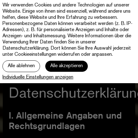
Wir verwenden Cookies und andere Technologien auf unserer
Theater
Website. Einige von ihnen sind essenziell, während andere uns
Paderborn
helfen, diese Website und Ihre Erfahrung zu verbessern.
Westfälische
Personenbezogene Daten können verarbeitet werden (z. B. IP-
Programm & Tickets
Kammerspiele
Adressen), z. B. für personalisierte Anzeigen und Inhalte oder
Anzeigen- und Inhaltsmessung. Weitere Informationen über die
Abos
Verwendung Ihrer Daten finden Sie in unserer
Datenschutzerklärung
. Dort können Sie Ihre Auswahl jederzeit
unter Cookieeinstellungen widerrufen oder anpassen.
jott
Alle ablehnen
Alle akzeptieren
Ihr Besuch
Individuelle Einstellungen anzeigen
Haus
Datenschutzerkläru
I. Allgemeine Angaben und
Rechtsgrundlagen