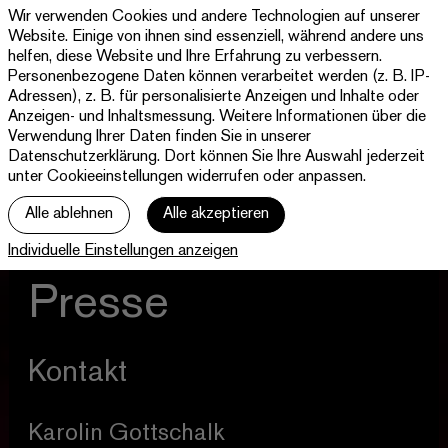
Wir verwenden Cookies und andere Technologien auf unserer
Theater
Website. Einige von ihnen sind essenziell, während andere uns
Paderborn
helfen, diese Website und Ihre Erfahrung zu verbessern.
Westfälische
Personenbezogene Daten können verarbeitet werden (z. B. IP-
Programm & Tickets
Kammerspiele
Adressen), z. B. für personalisierte Anzeigen und Inhalte oder
Anzeigen- und Inhaltsmessung. Weitere Informationen über die
Abos
Verwendung Ihrer Daten finden Sie in unserer
Datenschutzerklärung
. Dort können Sie Ihre Auswahl jederzeit
unter Cookieeinstellungen widerrufen oder anpassen.
jott
Alle ablehnen
Alle akzeptieren
Ihr Besuch
Individuelle Einstellungen anzeigen
Haus
Presse
Kontakt
Karolin Gottschalk