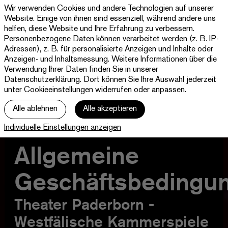
Wir verwenden Cookies und andere Technologien auf unserer
Theater
Website. Einige von ihnen sind essenziell, während andere uns
Paderborn
helfen, diese Website und Ihre Erfahrung zu verbessern.
Westfälische
Personenbezogene Daten können verarbeitet werden (z. B. IP-
Programm & Tickets
Kammerspiele
Adressen), z. B. für personalisierte Anzeigen und Inhalte oder
Anzeigen- und Inhaltsmessung. Weitere Informationen über die
Abos
Verwendung Ihrer Daten finden Sie in unserer
Datenschutzerklärung
. Dort können Sie Ihre Auswahl jederzeit
unter Cookieeinstellungen widerrufen oder anpassen.
jott
Alle ablehnen
Alle akzeptieren
Ihr Besuch
Individuelle Einstellungen anzeigen
Haus
Allgemeine
Geschäftsbedingu
Theater Paderborn -
Westfälische Kammerspiele