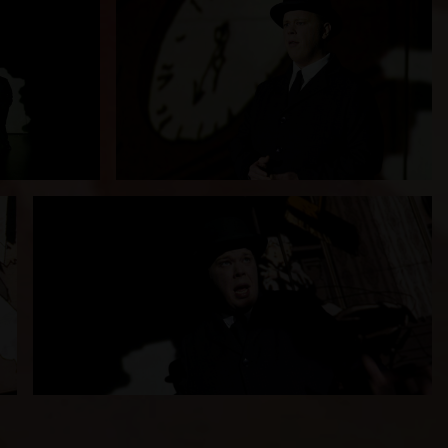
d
Katharina
rt, ist die
l für alle
 die Haut
t und
Applaus.