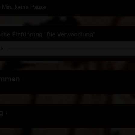
0 Min., keine Pause
che Einführung "Die Verwandlung"
immen
 Kreuzhage plündert die
graphic novel
von Eric Corbe
 und hat die statischen Bilder zu einer kunstvollen
e voller Zooms und Überblendungen gestaltet. (…) 
g
er Regieansatz, der blendend funktioniert. Weil die
ilder der Geschichte dienen, eine klare Erzählästhet
 Rohland
ber sich nie in den Vordergrund drängen.“