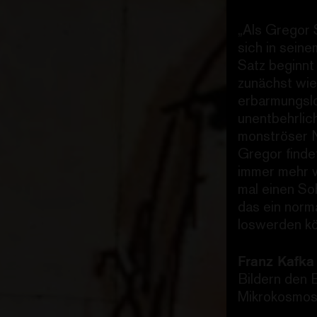
„Als Gregor 
sich in sein
Satz beginnt
zunächst wie
erbarmungslo
unentbehrlic
monströser N
Gregor findet
immer mehr v
mal einen So
das ein norm
loswerden kön
Franz Kafka
Bildern den 
Mikrokosmos 