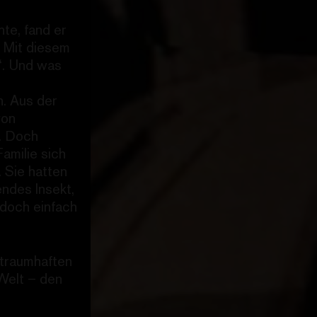
te, fand er
. Mit diesem
“. Und was
n. Aus der
von
t. Doch
amilie sich
 Sie hatten
ndes Insekt,
 doch einfach
ptraumhaften
Welt – den