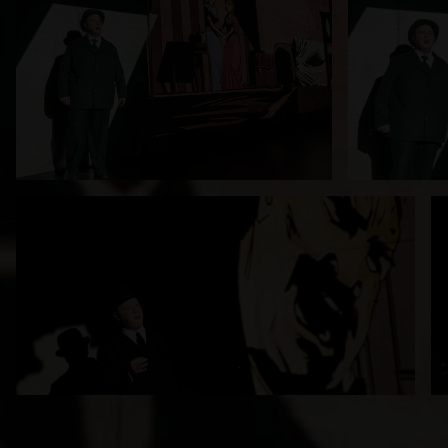
Paderborner 
Wiederaufnah
Kreuzhage
. 
Inszenierung
Westfälische
Einfach groß
Sinne und ein
geht.
Neue Westfä
Großartige V
spendete nac
Westfälische