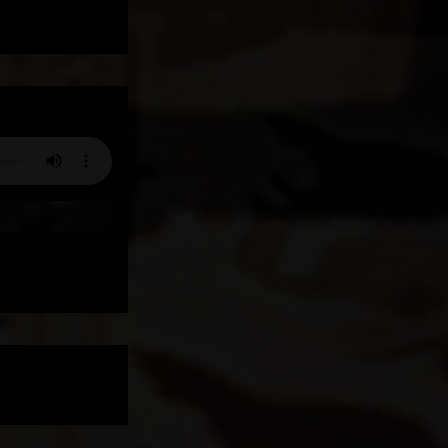
yran und
Ein
 an
film noir
ik