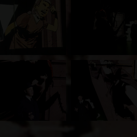
Theater bewies. Das zeigte sich von der
mepremiere begeistert und feierte
Max Rohland
un
Im Vergleich zur Version vor zehn Jahren leicht verände
 eine gelungene Würdigung des Kafka-Klassikers.
s Volksblatt, 21.01.25
es Theater. Ein beklemmendes, intensives Kammerspie
e neue Form der Literaturrezeption, die direkt unter
lische, 08.12.2015
erwandlung (…) Das Publikum zeigte sich begeister
h der Premierenvorstellung langen, anerkennenden 
s Volksblatt, 08.12.2015