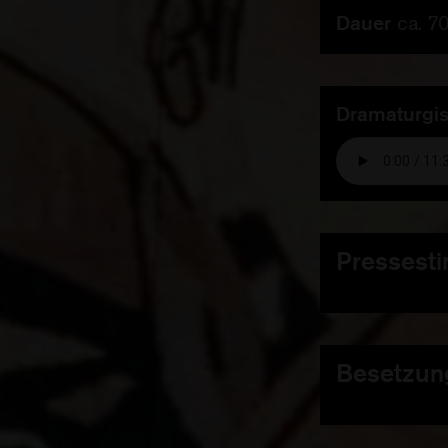
Dauer
ca. 7
Dramaturgis
Pressest
„(Katharina)
Richard Horne
Bildsymphoni
Besetzun
ungewöhnlich
erinnernden B
Erzähler
Max
entwickeln, a