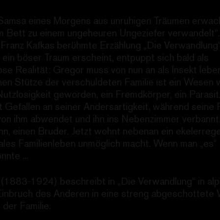
Samsa eines Morgens aus unruhigen Träumen erwach
em Bett zu einem ungeheuren Ungeziefer verwandelt“
 Franz Kafkas berühmte Erzählung „Die Verwandlung
 ein böser Traum erscheint, entpuppt sich bald als
se Realität: Gregor muss von nun an als Insekt lebe
hen Stütze der verschuldeten Familie ist ein Wesen 
utzlosigkeit geworden, ein Fremdkörper, ein Parasi
 Gefallen an seiner Andersartigkeit, während seine F
on ihm abwendet und ihn ins Nebenzimmer verbannt.
hn, einen Bruder. Jetzt wohnt nebenan ein ekelerrege
ales Familienleben unmöglich macht. Wenn man „es“
nte ...
(1883-1924) beschreibt in „Die Verwandlung“ in al
Einbruch des Anderen in eine streng abgeschottete 
der Familie.