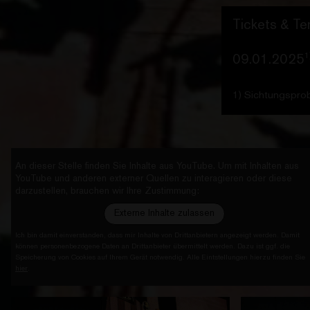
Die Deutsch
Regie
Katha
Tickets & Te
Mit
Strahm /
In der Wied
Animation
V
1
09.01.2025
Rohland erne
Dramaturgi
Premiere im 
Katharina Gü
Deutungsmögl
1) Sichtungspro
Sven Belzer 
Entfremdung,
um das Geran
Fabian Corne
Licht
Parzelle soz
Georg R
in comicarti
An dieser Stelle finden Sie Inhalte aus YouTube. Um mit Inhalten aus
Herrlich-Pet
YouTube und anderen externer Quellen zu interagieren oder diese
Register des
Kostümabte
darzustellen, brauchen wir Ihre Zustimmung:
Genre der Er
Masmeier
Neue Westfäl
Externe Inhalte zulassen
Ich bin damit einverstanden, dass mir Inhalte von Drittanbietern angezeigt werden. Damit
können personenbezogene Daten an Drittanbieter übermittelt werden. Dazu ist ggf. die
Max Rohland
Speicherung von Cookies auf Ihrem Gerät notwendig. Alle Eintstellungen hierzu finden Sie
Personen-Stü
hier
.
und Mimik nic
gerade auch 