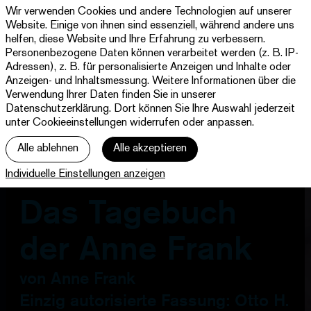
Wir verwenden Cookies und andere Technologien auf unserer
Wir verwenden Cookies und andere Technologien auf unserer
Wir verwenden Cookies und andere Technologien auf unserer
Theater
Website. Einige von ihnen sind essenziell, während andere uns
Website. Einige von ihnen sind essenziell, während andere uns
Website. Einige von ihnen sind essenziell, während andere uns
Paderborn
helfen, diese Website und Ihre Erfahrung zu verbessern.
helfen, diese Website und Ihre Erfahrung zu verbessern.
helfen, diese Website und Ihre Erfahrung zu verbessern.
Westfälische
Personenbezogene Daten können verarbeitet werden (z. B. IP-
Personenbezogene Daten können verarbeitet werden (z. B. IP-
Personenbezogene Daten können verarbeitet werden (z. B. IP-
Programm & Tickets
Kammerspiele
Adressen), z. B. für personalisierte Anzeigen und Inhalte oder
Adressen), z. B. für personalisierte Anzeigen und Inhalte oder
Adressen), z. B. für personalisierte Anzeigen und Inhalte oder
Anzeigen- und Inhaltsmessung. Weitere Informationen über die
Anzeigen- und Inhaltsmessung. Weitere Informationen über die
Anzeigen- und Inhaltsmessung. Weitere Informationen über die
Abos
Verwendung Ihrer Daten finden Sie in unserer
Verwendung Ihrer Daten finden Sie in unserer
Verwendung Ihrer Daten finden Sie in unserer
Datenschutzerklärung
Datenschutzerklärung
Datenschutzerklärung
. Dort können Sie Ihre Auswahl jederzeit
. Dort können Sie Ihre Auswahl jederzeit
. Dort können Sie Ihre Auswahl jederzeit
unter Cookieeinstellungen widerrufen oder anpassen.
unter Cookieeinstellungen widerrufen oder anpassen.
unter Cookieeinstellungen widerrufen oder anpassen.
jott
Alle ablehnen
Alle ablehnen
Alle ablehnen
Alle akzeptieren
Alle akzeptieren
Alle akzeptieren
Ihr Besuch
Individuelle Einstellungen anzeigen
Individuelle Einstellungen anzeigen
Individuelle Einstellungen anzeigen
Haus
Das Tagebuch
der Anne Frank
von Anne Frank
Einzig autorisierte Fassung: Otto H.