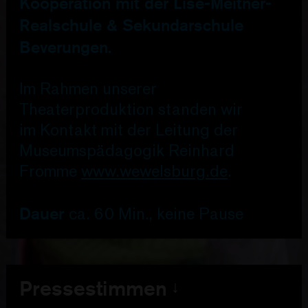
Kooperation mit der Lise-Meitner-
Realschule & Sekundarschule
Beverungen.
Im Rahmen unserer
Theaterproduktion standen wir
im Kontakt mit der Leitung der
Museumspädagogik Reinhard
An dieser Stelle finden Sie Inhalte aus YouTube. Um mit
Inhalten aus YouTube und anderen externer Quellen zu
interagieren oder diese darzustellen, brauchen wir Ihre
Zustimmung:
Fromme
www.wewelsburg.de
.
Externe Inhalte zulassen
Ich bin damit einverstanden, dass mir Inhalte von Drittanbietern angezeigt
werden. Damit können personenbezogene Daten an Drittanbieter übermittelt
werden. Dazu ist ggf. die Speicherung von Cookies auf Ihrem Gerät
notwendig. Alle Eintstellungen hierzu finden Sie
hier
Dauer
ca. 60 Min., keine Pause
Pressestimmen