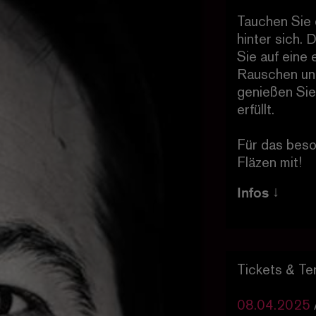
Tauchen Sie e
hinter sich.
Sie auf eine
Rauschen und
genießen Sie
erfüllt.
Für das beso
Fläzen mit!
Infos
Einlass 19.3
Beginn 20:00
Eintritt 10,
Tickets & Te
08.04.2025