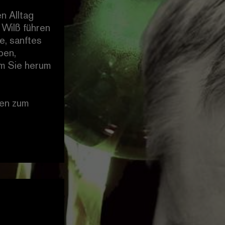
n Alltag
 Wilß führen
e, sanftes
ben,
um Sie herum
sen zum