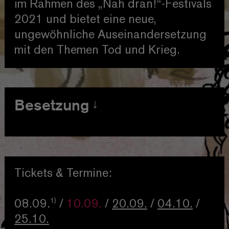
im Rahmen des „Nah dran!“-Festivals
2021 und bietet eine neue,
ungewöhnliche Auseinandersetzung
mit den Themen Tod und Krieg.
Besetzung
Briseis
Antonia Tenbrock
Spourgitis
Samuel Spieß
Hermes
Kaspar Jöhnk
Tickets & Termine:
Regie
Bühne &
Christine Bossert
/
1)
08.09.
/
10.09.
/
20.09.
/
04.10.
/
Kostüme
Sound
Katharina Andes /
25.10.