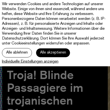
Wir verwenden Cookies und andere Technologien auf unserer
Theater
Website. Einige von ihnen sind essenziell, während andere uns
Paderborn
helfen, diese Website und Ihre Erfahrung zu verbessern.
Westfälische
Personenbezogene Daten können verarbeitet werden (z. B. IP-
Programm & Tickets
Kammerspiele
Adressen), z. B. für personalisierte Anzeigen und Inhalte oder
Anzeigen- und Inhaltsmessung. Weitere Informationen über die
Abos
Verwendung Ihrer Daten finden Sie in unserer
Datenschutzerklärung
. Dort können Sie Ihre Auswahl jederzeit
unter Cookieeinstellungen widerrufen oder anpassen.
jott
Alle ablehnen
Alle akzeptieren
Ihr Besuch
Individuelle Einstellungen anzeigen
Haus
Troja! Blinde
Passagiere im
trojanischen