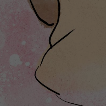
Leitung
Ahmadnia /
Kostümabteilung
Claudia Schinke /
Maske
Ulla Bohnebeck & Henriette
Leitung
Masmeier /
Dekorationswerkstätten
Jens
Reimann