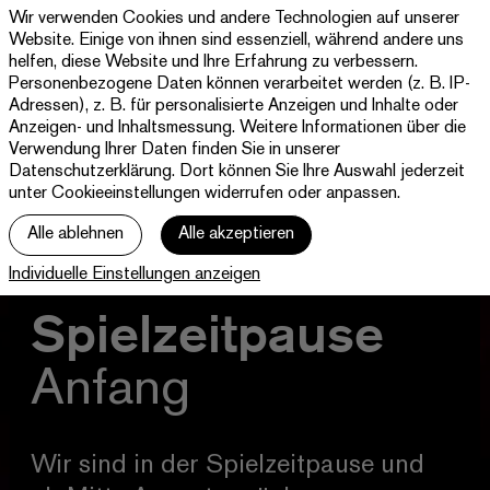
Wir verwenden Cookies und andere Technologien auf unserer
Theater
Website. Einige von ihnen sind essenziell, während andere uns
Paderborn
helfen, diese Website und Ihre Erfahrung zu verbessern.
Westfälische
Personenbezogene Daten können verarbeitet werden (z. B. IP-
Programm & Tickets
Kammerspiele
Adressen), z. B. für personalisierte Anzeigen und Inhalte oder
Anzeigen- und Inhaltsmessung. Weitere Informationen über die
Abos
Verwendung Ihrer Daten finden Sie in unserer
Datenschutzerklärung
. Dort können Sie Ihre Auswahl jederzeit
unter Cookieeinstellungen widerrufen oder anpassen.
jott
Alle ablehnen
Alle akzeptieren
Ihr Besuch
Individuelle Einstellungen anzeigen
Haus
Spielzeitpause
Anfang
Wir sind in der Spielzeitpause und