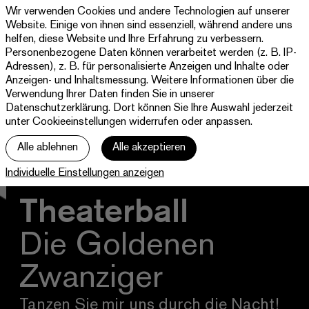
Wir verwenden Cookies und andere Technologien auf unserer
Theater
Website. Einige von ihnen sind essenziell, während andere uns
Paderborn
helfen, diese Website und Ihre Erfahrung zu verbessern.
Westfälische
Personenbezogene Daten können verarbeitet werden (z. B. IP-
Programm & Tickets
Kammerspiele
Adressen), z. B. für personalisierte Anzeigen und Inhalte oder
Anzeigen- und Inhaltsmessung. Weitere Informationen über die
Abos
Verwendung Ihrer Daten finden Sie in unserer
Datenschutzerklärung
. Dort können Sie Ihre Auswahl jederzeit
unter Cookieeinstellungen widerrufen oder anpassen.
jott
Alle ablehnen
Alle akzeptieren
Ihr Besuch
Individuelle Einstellungen anzeigen
Haus
Theaterball
Die Goldenen
Zwanziger
Tanzen Sie mir uns durch die Nacht!