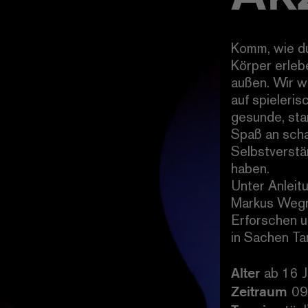
Komm, wie du 
Körper erleb
außen. Wir 
auf spieleri
gesunde, star
Spaß an sch
Selbstverstän
haben.
Unter Anleit
Markus Wegne
Erforschen u
in Sachen Ta
Alter
ab 16 
Zeitraum
09