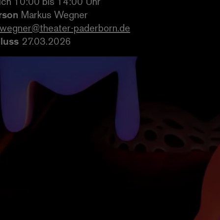
ich 10:00 bis 14:00 Uhr
rson
Markus Wegner
wegner@theater-paderborn.de
luss
27.03.2026