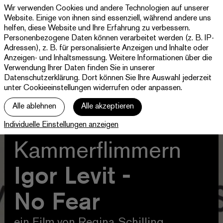
Wir verwenden Cookies und andere Technologien auf unserer
Theater
Website. Einige von ihnen sind essenziell, während andere uns
Paderborn
helfen, diese Website und Ihre Erfahrung zu verbessern.
Westfälische
Personenbezogene Daten können verarbeitet werden (z. B. IP-
Programm & Tickets
Kammerspiele
Adressen), z. B. für personalisierte Anzeigen und Inhalte oder
Anzeigen- und Inhaltsmessung. Weitere Informationen über die
Abos
Verwendung Ihrer Daten finden Sie in unserer
Datenschutzerklärung
. Dort können Sie Ihre Auswahl jederzeit
unter Cookieeinstellungen widerrufen oder anpassen.
jott
Alle ablehnen
Alle akzeptieren
Ihr Besuch
Individuelle Einstellungen anzeigen
Haus
Kammerflimmern
Igor Levit -
No Fear
ein Film von Regina Schilling