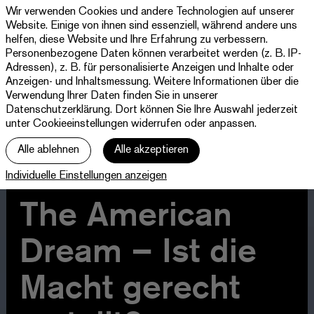
Wir verwenden Cookies und andere Technologien auf unserer
Theater
Website. Einige von ihnen sind essenziell, während andere uns
Paderborn
helfen, diese Website und Ihre Erfahrung zu verbessern.
Westfälische
Personenbezogene Daten können verarbeitet werden (z. B. IP-
Programm & Tickets
Kammerspiele
Adressen), z. B. für personalisierte Anzeigen und Inhalte oder
Anzeigen- und Inhaltsmessung. Weitere Informationen über die
Abos
Verwendung Ihrer Daten finden Sie in unserer
Datenschutzerklärung
. Dort können Sie Ihre Auswahl jederzeit
unter Cookieeinstellungen widerrufen oder anpassen.
jott
Alle ablehnen
Alle akzeptieren
Ihr Besuch
Individuelle Einstellungen anzeigen
Haus
The American
Dream – Ist die
Macht gerecht