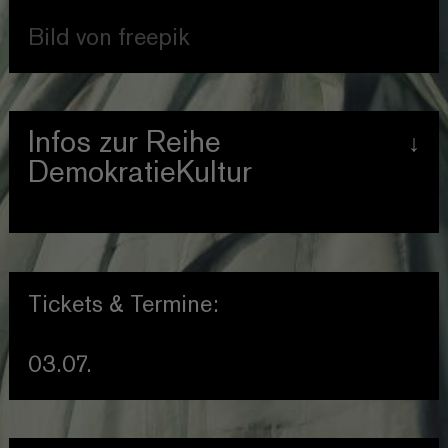
Bild von freepik
Infos zur Reihe
DemokratieKultur
Seit der Spielzeit 2025/2026 planen
wir nach dem gleichen
Bauprinzip (Künstlerischer Beitrag +
Tickets & Termine:
Expert*innengespräch +
Interaktion) die Reihe
03.07.
„DemokratieKultur“, die sich mit
zentralen
gesellschaftspolitischen Fragen