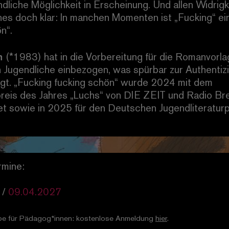
ndliche Möglichkeit in Erscheinung. Und allen Widrig
ines doch klar: In manchen Momenten ist „Fucking“ ei
n“.
n
(*1983) hat in die Vorbereitung für die Romanvorl
 Jugendliche einbezogen, was spürbar zur Authentizi
ägt. „Fucking fucking schön“ wurde 2024 mit dem
reis des Jahres „Luchs“ von DIE ZEIT und Radio B
t sowie in 2025 für den Deutschen Jugendliteraturp
rmine:
/
09.04.2027
be für Pädagog*innen: kostenlose Anmeldung
hier
.