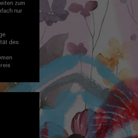
keiten zum
nfach nur
age
tät des
remen
reis