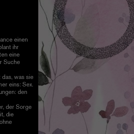
nance einen
lant ihr
ten eine
der Suche
t das, was sie
er eins: Sex.
nungen: den
r, der Sorge
t, die
 ohne