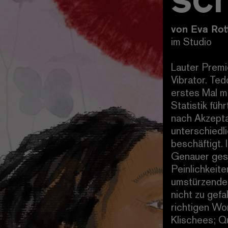
von Eva Rot
im Studio
Lauter Premie
Vibrator. Ted
erstes Mal m
Statistik füh
nach Akzepta
unterschiedli
beschäftigt.
Genauer gesa
Peinlichkeit
umstürzenden
nicht zu gef
richtigen Wor
Klischees; Qu