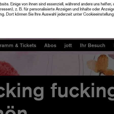
te. Einige von ihnen sind essenziell, während andere uns helfen, 
ssen), z. B. für personalisierte Anzeigen und Inhalte oder Anzeig
ung
. Dort können Sie Ihre Auswahl jederzeit unter Cookieeinstellun
ramm & Tickets
Abos
jott
Ihr Besuch
cking fuckin
hön