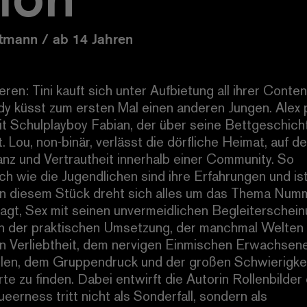
tmann / ab 14 Jahren
ren: Tini kauft sich unter Aufbietung all ihrer Conte
dy küsst zum ersten Mal einen anderen Jungen. Alex p
it Schulplayboy Fabian, der über seine Bettgeschich
rt. Lou, non-binär, verlässt die dörfliche Heimat, auf 
nz und Vertrautheit innerhalb einer Community. So
ch wie die Jugendlichen sind ihre Erfahrungen und is
 In diesem Stück dreht sich alles um das Thema Numm
gt, Sex mit seinen unvermeidlichen Begleiterschei
en der praktischen Umsetzung, der manchmal Welten
 Verliebtheit, dem nervigen Einmischen Erwachsene
allen, dem Gruppendruck und der großen Schwierigkei
te zu finden. Dabei entwirft die Autorin Rollenbilder
eerness tritt nicht als Sonderfall, sondern als