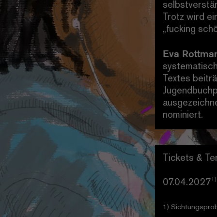
selbstverstä
Trotz wird e
„fucking schö
Eva Rottma
systematisch
Textes beitr
Jugendbuchp
ausgezeichne
nominiert.
Tickets & Te
1)
07.04.2027
1) Sichtungspro