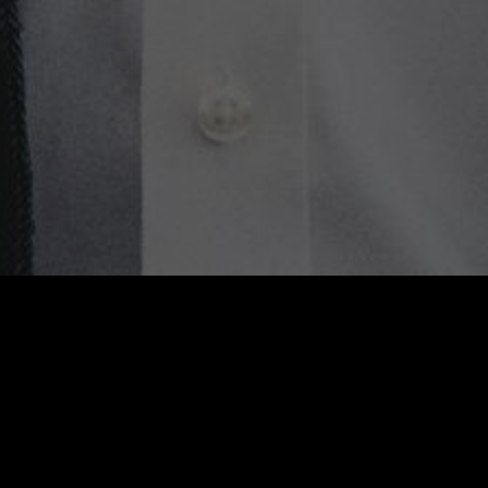
Autor Joey Goebel (Foto: Nate Fish/Diogenes Verlag)