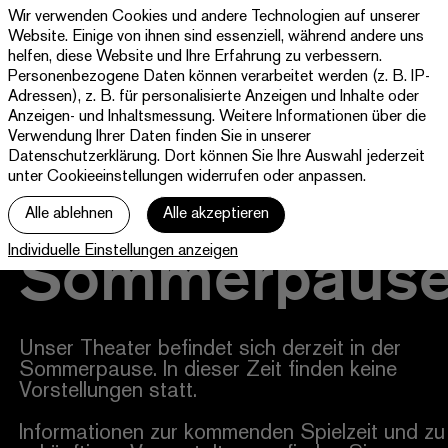
Wir verwenden Cookies und andere Technologien auf unserer
Theater
Website. Einige von ihnen sind essenziell, während andere uns
Paderborn
helfen, diese Website und Ihre Erfahrung zu verbessern.
Westfälische
Personenbezogene Daten können verarbeitet werden (z. B. IP-
Programm & Tickets
Kammerspiele
Adressen), z. B. für personalisierte Anzeigen und Inhalte oder
Anzeigen- und Inhaltsmessung. Weitere Informationen über die
Abos
Verwendung Ihrer Daten finden Sie in unserer
Datenschutzerklärung
. Dort können Sie Ihre Auswahl jederzeit
unter Cookieeinstellungen widerrufen oder anpassen.
jott
Alle ablehnen
Alle akzeptieren
Ihr Besuch
Sommerpaus
Individuelle Einstellungen anzeigen
Haus
Unser Theater befindet sich derzeit in der
Sommerpause. In dieser Zeit finden keine
Vorstellungen statt.
Informationen zur kommenden Spielzeit und zu